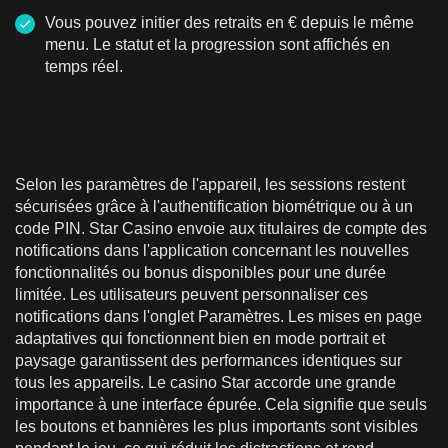
Vous pouvez initier des retraits en € depuis le même
menu. Le statut et la progression sont affichés en
temps réel.
Selon les paramètres de l'appareil, les sessions restent
sécurisées grâce à l'authentification biométrique ou à un
code PIN. Star Casino envoie aux titulaires de compte des
notifications dans l'application concernant les nouvelles
fonctionnalités ou bonus disponibles pour une durée
limitée. Les utilisateurs peuvent personnaliser ces
notifications dans l'onglet Paramètres. Les mises en page
adaptatives qui fonctionnent bien en mode portrait et
paysage garantissent des performances identiques sur
tous les appareils. Le casino Star accorde une grande
importance à une interface épurée. Cela signifie que seuls
les boutons et bannières les plus importants sont visibles