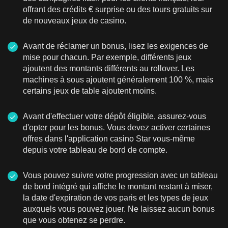
offrant des crédits € surprise ou des tours gratuits sur
de nouveaux jeux de casino.
Avant de réclamer un bonus, lisez les exigences de
mise pour chacun. Par exemple, différents jeux
ajoutent des montants différents au rollover. Les
machines à sous ajoutent généralement 100 %, mais
certains jeux de table ajoutent moins.
Avant d'effectuer votre dépôt éligible, assurez-vous
d'opter pour les bonus. Vous devez activer certaines
offres dans l'application casino Star vous-même
depuis votre tableau de bord de compte.
Vous pouvez suivre votre progression avec un tableau
de bord intégré qui affiche le montant restant à miser,
la date d'expiration de vos paris et les types de jeux
auxquels vous pouvez jouer. Ne laissez aucun bonus
que vous obtenez se perdre.