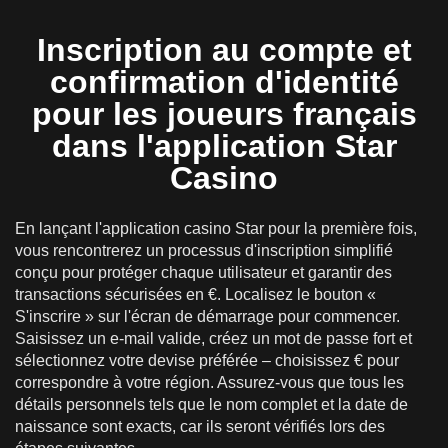
Inscription au compte et
confirmation d'identité
pour les joueurs français
dans l'application Star
Casino
En lançant l'application casino Star pour la première fois,
vous rencontrerez un processus d'inscription simplifié
conçu pour protéger chaque utilisateur et garantir des
transactions sécurisées en €. Localisez le bouton «
S'inscrire » sur l'écran de démarrage pour commencer.
Saisissez un e-mail valide, créez un mot de passe fort et
sélectionnez votre devise préférée – choisissez € pour
correspondre à votre région. Assurez-vous que tous les
détails personnels tels que le nom complet et la date de
naissance sont exacts, car ils seront vérifiés lors des