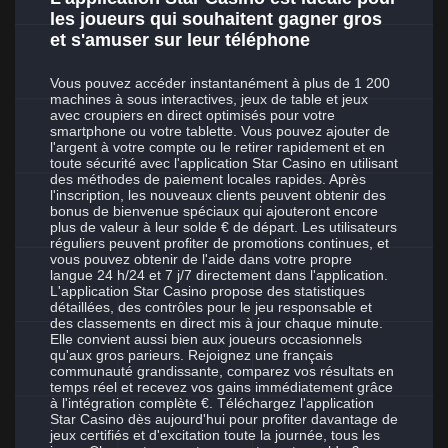
les joueurs qui souhaitent gagner gros
et s'amuser sur leur téléphone
Vous pouvez accéder instantanément à plus de 1 200
machines à sous interactives, jeux de table et jeux
avec croupiers en direct optimisés pour votre
smartphone ou votre tablette. Vous pouvez ajouter de
l'argent à votre compte ou le retirer rapidement et en
toute sécurité avec l'application Star Casino en utilisant
des méthodes de paiement locales rapides. Après
l'inscription, les nouveaux clients peuvent obtenir des
bonus de bienvenue spéciaux qui ajouteront encore
plus de valeur à leur solde € de départ. Les utilisateurs
réguliers peuvent profiter de promotions continues, et
vous pouvez obtenir de l'aide dans votre propre
langue 24 h/24 et 7 j/7 directement dans l'application.
L'application Star Casino propose des statistiques
détaillées, des contrôles pour le jeu responsable et
des classements en direct mis à jour chaque minute.
Elle convient aussi bien aux joueurs occasionnels
qu'aux gros parieurs. Rejoignez une français
communauté grandissante, comparez vos résultats en
temps réel et recevez vos gains immédiatement grâce
à l'intégration complète €. Téléchargez l'application
Star Casino dès aujourd'hui pour profiter davantage de
jeux certifiés et d'excitation toute la journée, tous les