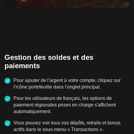
Gestion des soldes et des
paiements
Pour ajouter de l'argent à votre compte, cliquez sur
l'icône portefeuille dans l'onglet principal.
Pour les utilisateurs de français, les options de
paiement régionales prises en charge s'affichent
automatiquement.
Vous pouvez voir tous vos dépôts, retraits et bonus
actifs dans le sous-menu « Transactions ».