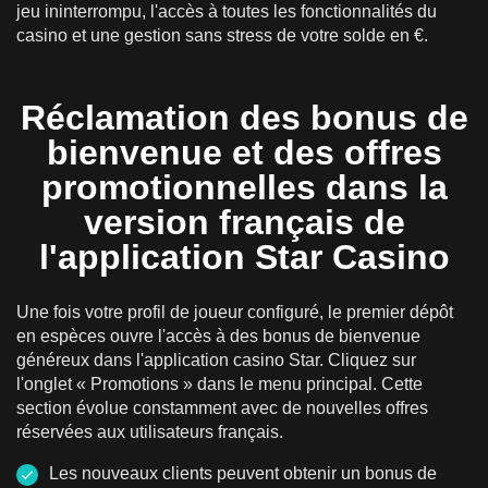
jeu ininterrompu, l'accès à toutes les fonctionnalités du
casino et une gestion sans stress de votre solde en €.
Réclamation des bonus de
bienvenue et des offres
promotionnelles dans la
version français de
l'application Star Casino
Une fois votre profil de joueur configuré, le premier dépôt
en espèces ouvre l'accès à des bonus de bienvenue
généreux dans l'application casino Star. Cliquez sur
l'onglet « Promotions » dans le menu principal. Cette
section évolue constamment avec de nouvelles offres
réservées aux utilisateurs français.
Les nouveaux clients peuvent obtenir un bonus de