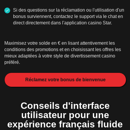
Si des questions sur la réclamation ou l'utilisation d'un
bonus surviennent, contactez le support via le chat en
direct directement dans l'application casino Star.
Maximisez votre solde en € en lisant attentivement les
conditions des promotions et en choisissant les offres les
mieux adaptées à votre style de divertissement casino
préféré.
Réclamez votre bonus de bienvenue
Conseils d'interface
utilisateur pour une
expérience français fluide