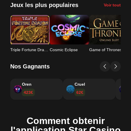
Jeux les plus populaires
Voir tout
Réclamation des bonus de bienvenue et des
offres promotionnelles dans la version français
de l'application Star Casino
Conseils d'interface utilisateur pour une
expérience français fluide
Recherche et organisation des catégories de
Y
Triple Fortune Dragon
Cosmic Eclipse
Game of Thrones
jeux
Gestion des soldes et des paiements
Nos Gagnants
Accès aux machines à sous populaires et aux
jeux jackpot sur votre smartphone
Oren
Cruel
L
Jeu instantané avec des commandes tactiles
423€
62€
réactives
Notifications et filtres pour les jackpots
Jeux avec croupiers en direct : les joueurs
Comment obtenir
français peuvent jouer à des jeux de table en
l'application Star Casino
temps réel en déplacement