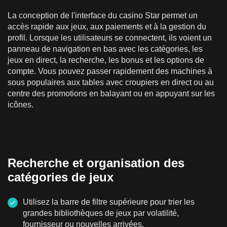
La conception de l'interface du casino Star permet un
accès rapide aux jeux, aux paiements et à la gestion du
profil. Lorsque les utilisateurs se connectent, ils voient un
panneau de navigation en bas avec les catégories, les
jeux en direct, la recherche, les bonus et les options de
compte. Vous pouvez passer rapidement des machines à
sous populaires aux tables avec croupiers en direct ou au
centre des promotions en balayant ou en appuyant sur les
icônes.
Recherche et organisation des
catégories de jeux
Utilisez la barre de filtre supérieure pour trier les
grandes bibliothèques de jeux par volatilité,
fournisseur ou nouvelles arrivées.