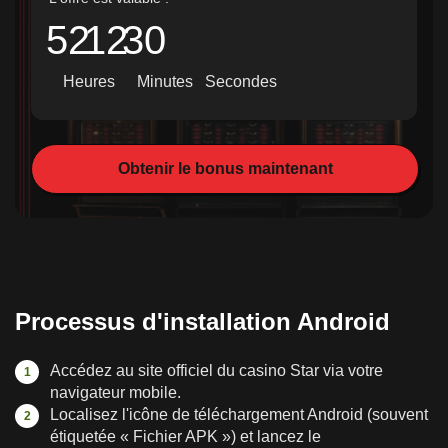
52
12
29
Heures
Minutes
Secondes
Obtenir le bonus maintenant
Processus d'installation Android
Accédez au site officiel du casino Star via votre
navigateur mobile.
Localisez l'icône de téléchargement Android (souvent
étiquetée « Fichier APK ») et lancez le