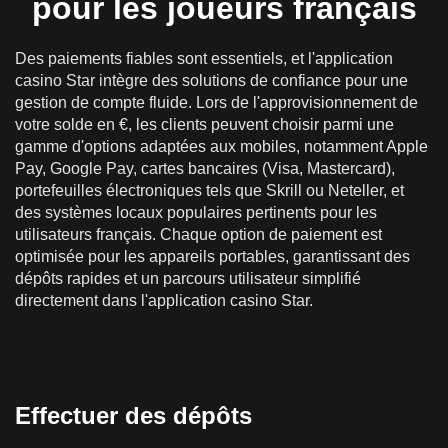
pour les joueurs français
Des paiements fiables sont essentiels, et l'application
casino Star intègre des solutions de confiance pour une
gestion de compte fluide. Lors de l'approvisionnement de
votre solde en €, les clients peuvent choisir parmi une
gamme d'options adaptées aux mobiles, notamment Apple
Pay, Google Pay, cartes bancaires (Visa, Mastercard),
portefeuilles électroniques tels que Skrill ou Neteller, et
des systèmes locaux populaires pertinents pour les
utilisateurs français. Chaque option de paiement est
optimisée pour les appareils portables, garantissant des
dépôts rapides et un parcours utilisateur simplifié
directement dans l'application casino Star.
Effectuer des dépôts