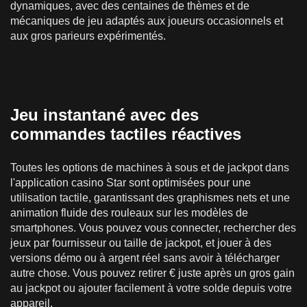
dynamiques, avec des centaines de thèmes et de
mécaniques de jeu adaptés aux joueurs occasionnels et
aux gros parieurs expérimentés.
Jeu instantané avec des
commandes tactiles réactives
Toutes les options de machines à sous et de jackpot dans
l'application casino Star sont optimisées pour une
utilisation tactile, garantissant des graphismes nets et une
animation fluide des rouleaux sur les modèles de
smartphones. Vous pouvez vous connecter, rechercher des
jeux par fournisseur ou taille de jackpot, et jouer à des
versions démo ou à argent réel sans avoir à télécharger
autre chose. Vous pouvez retirer € juste après un gros gain
au jackpot ou ajouter facilement à votre solde depuis votre
appareil.